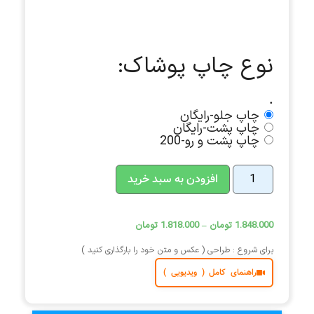
نوع چاپ پوشاک:
.
چاپ جلو-رایگان
چاپ پشت-رایگان
چاپ پشت و رو-200
افزودن به سبد خرید
1.848.000
تومان
–
1.818.000
تومان
برای شروع : طراحی ( عکس و متن خود را بارگذاری کنید )
راهنمای کامل ( ویدیویی )